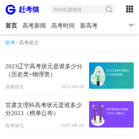
赶考猫
首页
高考新闻
高考时间
新高考
大学排名
院校口碑
几本大学
助考
/
高考状元
985&211大学
双一流大学
公办民办
大学学费
院校地址
专业排名
院校专业
2023辽宁高考状元是谁多少分
（历史类+物理类）
王牌专业
录取分数线
高考分数线
2025-08-18
高考状元
分数线预测
知分上大学
一分一段
甘肃文理科高考状元是谁多少
志愿填报答疑
招生计划
招生简章
分2023（榜单公布）
强基计划
高考成绩
高考录取
考生心理
2025-08-16
高考状元
学习方法
高考书籍
高考试卷
满分作文