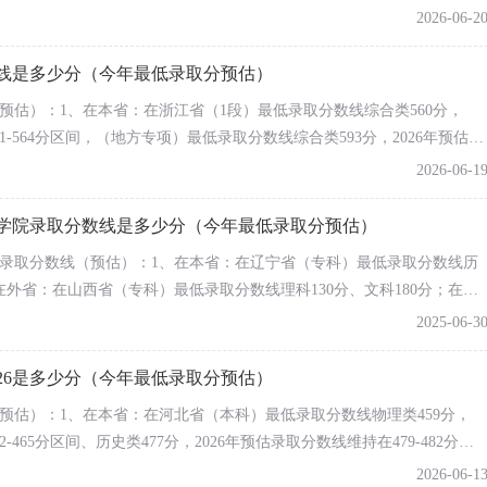
本科）最低录取分数线物理类475分；在安徽省（本科）最低录取分数线物理
2026-06-2
544
30042
471
在1-3分，基本持平。
423
60506
360
数线是多少分（今年最低录取分预估）
443
16123
405
（预估）：1、在本省：在浙江省（1段）最低录取分数线综合类560分，
484
100713
426
61-564分区间，（地方专项）最低录取分数线综合类593分，2026年预估录
511
25200
442
间。2、在外省：在新疆（本二）2025最低录取分数线理科417分、文科448
2026-06-1
466
132409
405
数线物理类547分、历史类551分；在山东省（1段）最低录取分数线综
495
29189
446
动在1-3分，基本持平。
术学院录取分数线是多少分（今年最低录取分预估）
489
97198
429
学院录取分数线（预估）：1、在本省：在辽宁省（专科）最低录取分数线历
533
19508
486
、在外省：在山西省（专科）最低录取分数线理科130分、文科180分；在河
517
137743
463
类360分、物理类386分；在山东省（2段）最低录取分数线综合类417
2025-06-3
526
34550
482
462
75686
367
26是多少分（今年最低录取分预估）
474
19628
437
（预估）：1、在本省：在河北省（本科）最低录取分数线物理类459分，
441
48019
375
-465分区间、历史类477分，2026年预估录取分数线维持在479-482分区
479
12457
418
2025最低录取分数线理科280分、文科332分；在安徽省（本科）最低录
2026-06-1