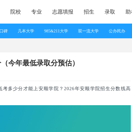
院校
专业
志愿填报
招生
录取
助
口碑
几本大学
985&211大学
双一流大学
公办民办
线预测
知分上大学
一分一段
志愿填报答疑
招生计划
满分作文
高考状元
院校对比
专业对比
院校排名
少分（今年最低录取分预估）
低考多少分才能上安顺学院？2026年安顺学院招生分数线高