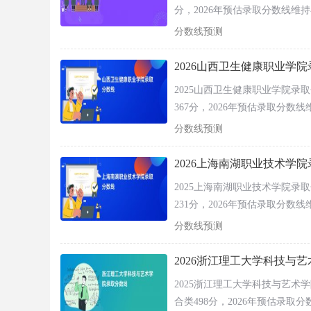
物理类
分，2026年预估录取分数线维持
重庆（本科）
历史类
209分、文科211分，（专科
分数线预测
录取分数线物理类369分、历史类
历史类
福建（本科）
数波动在1-3分，基本持平。
2026山西卫生健康职业学
物理类
物理类
2025山西卫生健康职业学院
甘肃（本科）
历史类
367分，2026年预估录取分数线维
398分区间。2、在外省：在新疆
物理类
分数线预测
广东（本科）
省（专科）最低录取分数线历史类
历史类
分，2026年预估分数波动在1-
2026上海南湖职业技术学
物理类
广西（本科）
2025上海南湖职业技术学院
历史类
231分，2026年预估录取分数线
物理类
贵州（本科）
线物理类415分、历史类465
分数线预测
历史类
取分数线历史类435分、物理类4
海南（本科）
综合类
2026浙江理工大学科技与
物理类
河北（本科）
2025浙江理工大学科技与艺
历史类
合类498分，2026年预估录取分
物理类