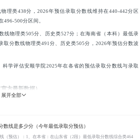
类438分，2026年预估录取分数线维持在440-442分区
496-500分区间。
数线物理类505分、历史类527分；在海南省（本科）最低录
取分数线物理类491分、历史类505分，2026年预估分数波
，科学评估安顺学院2025年在各省的预估录取分数线与录取
（官方最新数据）
展开全部
整理了2025年安顺学院在全国各省市招生批次的完整录取数
位次、对应省份省控线。考生可对照自身模考分数及位次，匹
取分数线是多少分（今年最低录取分预估）
最低分
最低位次
省控线
数线（预估）：1、在本省：在山东省（2段）最低录取分数线综合类464