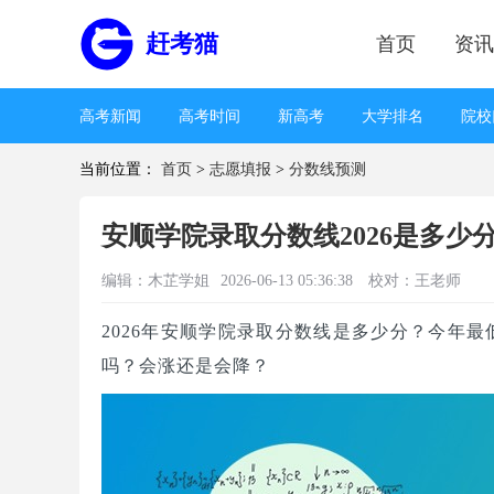
赶考猫
首页
资讯
高考新闻
高考时间
新高考
大学排名
院校
当前位置：
首页
>
志愿填报
>
分数线预测
业
王牌专业
录取分数线
高考分数线
分数
取
考生心理
学习方法
高考书籍
高考试卷
安顺学院录取分数线2026是多
编辑：
木芷学姐
2026-06-13 05:36:38
校对：王老师
2026年安顺学院录取分数线是多少分？今年最
吗？会涨还是会降？