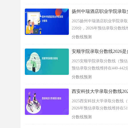
取分数线物理类477分、历史类
山东（1段）
综合类
分数线综合类464分，2026年
扬州中瑞酒店职业学院录取分
物理类
四川（本科B）
历史类
2025扬州中瑞酒店职业学院
220分，2026年预估录取分数线维
天津（本科A）
综合类
225分区间。2、在外省：在广东
物理类
分数线预测
云南（本科B）
（专科）最低录取分数线综合类2
历史类
2026年预估分数波动在1-3分
安顺学院录取分数线2026
相关推荐：
2025安顺学院录取分数线（预
安顺学院排名（2025-2022全国最新排名）
预估录取分数线维持在440-442
在外省：在广东省（本科）202
分数线预测
安顺学院2025录取分数线是多少（最新公布）
分数线综合类580分；在重庆市（
动在1-3分，基本持平。
西安科技大学录取分数线20
2025西安科技大学录取分数线
2026年预估录取分数线维持在519
间。2、在外省：在新疆（本一）
分数线预测
录取分数线理科373分；在辽