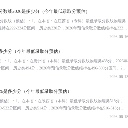
491分；在山东省（1段）最低录取分数线综合类455分，（2段）最低录取
468
264897
441
预估分数波动在1-3分，基本持平。
数线2026是多少分（今年最低录取分预估）
509
115134
438
528
31015
467
录取分数线（预估）：1、在本省：在江苏省（专科）最低录取分数线物理类
持在222-224分区间、历史类220分，2026年预估录取分数线维持在222-
530
31499
476
省（专科）2025最低录取分数线物理类242分、历史类316分；在海南省
506
58868
430
2026-06-1
46分；在安徽省（专科）最低录取分数线历史类200分、物理类215分，
529
17078
465
，基本持平。
是多少分（今年最低录取分预估）
估）：1、在本省：在贵州省（本科）最低录取分数线物理类438分，2026年
分区间、历史类494分，2026年预估录取分数线维持在496-500分区间。2、
5最低录取分数线物理类505分、历史类527分；在海南省（本科）最低录取
2026-06-1
本科）最低录取分数线物理类491分、历史类505分，2026年预估分数波
26是多少分（今年最低录取分预估）
（预估）：1、在本省：在陕西省（本科）最低录取分数线物理类518分，
-522分区间、历史类514分，2026年预估录取分数线维持在516-518分区
2025最低录取分数线理科421分、文科453分，（本一（单列类））最低
2026-06-1
宁省（本科）最低录取分数线物理类506分；在北京市（本科）最低录取分数