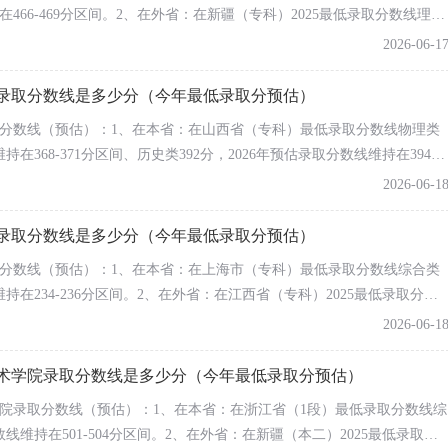
491
67694
425
在466-469分区间。2、在外省：在新疆（专科）2025最低录取分数线理科
505
16516
438
（单列类））最低录取分数线理科200分、文科194分；在山西省（专科）最低
2026-06-1
388分；在天津市（专科）最低录取分数线综合类222分，2026年预估分
483
18114
450
院录取分数线是多少分（今年最低录取分预估）
496
72818
441
469
42562
374
录取分数线（预估）：1、在本省：在山西省（专科）最低录取分数线物理类
466
13969
412
持在368-371分区间、历史类392分，2026年预估录取分数线维持在394-
（专科（单列类））2025最低录取分数线理科263分、文科269分；在陕西
505
155382
436
2026-06-1
378分；在重庆市（专科）最低录取分数线物理类385分、历史类439
527
38261
464
3分，基本持平。
院录取分数线是多少分（今年最低录取分预估）
460
87256
370
录取分数线（预估）：1、在本省：在上海市（专科）最低录取分数线综合类
460
28767
402
维持在234-236分区间。2、在外省：在江西省（专科）2025最低录取分数
438
109452
387
分；在山东省（2段）最低录取分数线综合类425分；在安徽省（专科）最低录
2026-06-1
494
23763
458
36分，2026年预估分数波动在1-3分，基本持平。
580
16238
480
艺术学院录取分数线是多少分（今年最低录取分预估）
508
147056
459
术学院录取分数线（预估）：1、在本省：在浙江省（1段）最低录取分数线综
521
37257
477
数线维持在501-504分区间。2、在外省：在新疆（本二）2025最低录取分
517
177095
427