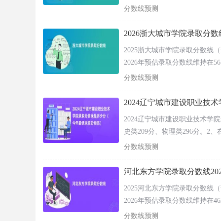
河南（本科）
数线理科297分；在福建省（
分数线预测
历史类
类484分，2026年预估分数波动
物理类
2026浙大城市学院录取分
黑龙江（本科）
历史类
2025浙大城市学院录取分数线
物理类
湖北（本科）
2026年预估录取分数线维持在5
历史类
取分数线维持在594-597分区
分数线预测
物理类
分；在广东省（本科）最低录取分
湖南（本科）
历史类
合类525分，2026年预估分数波
2024辽宁城市建设职业技
物理类
2024辽宁城市建设职业技术
江西（本科）
历史类
史类209分、物理类296分。2
物理类
北省（专科）最低录取分数线历史
分数线预测
江苏（本科）
历史类
分，更多省市见如下表格。
物理类
河北东方学院录取分数线20
辽宁（本科）
历史类
2025河北东方学院录取分数线
物理类
2026年预估录取分数线维持在462
内蒙古（本科）
历史类
间。2、在外省：在新疆（本二）
分数线预测