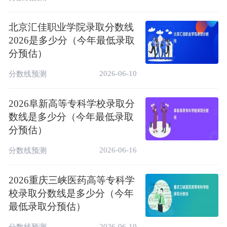
164
56966
160
历史类
甘肃（专科）
北京汇佳职业学院录取分数线
252
119671
180
物理类
2026是多少分（今年最低录取
分预估）
204
260054
200
物理类
广西（专科）
208
118661
200
2026-06-10
历史类
分数线预测
294
199019
180
贵州（专科）
物理类
2026阜新高等专科学校录取分
221
360112
200
物理类
数线是多少分（今年最低录取
河北（专科）
分预估）
302
193853
200
历史类
2026-06-16
209
245570
200
分数线预测
物理类
湖北（专科）
215
135209
200
历史类
2026重庆三峡医药高等专科学
278
130551
200
历史类
校录取分数线是多少分（今年
湖南（专科）
最低录取分预估）
294
296242
200
物理类
2026-06-10
分数线预测