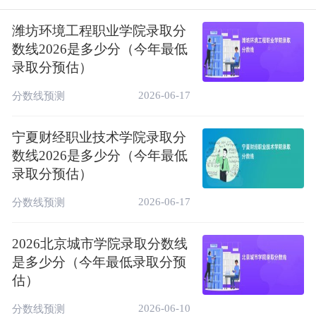
核心参照基准，结合各省高考难度及竞争程
度，核心省份预估基线如下：
潍坊环境工程职业学院录取分
数线2026是多少分（今年最低
1、在本省：在山东省（2段）最低录取分数
录取分预估）
线综合类467分，2026年预估录取分数线维持
2026-06-17
在468-472分区间。
分数线预测
2、在外省：在辽宁省（专科）2025最低录取
宁夏财经职业技术学院录取分
分数线历史类271分、物理类287分；在天津
数线2026是多少分（今年最低
市（专科）最低录取分数线综合类171分；在
录取分预估）
安徽省（专科）最低录取分数线物理类224
2026-06-17
分数线预测
分、历史类260分，2026年预估分数波动在1-
3分，基本持平，更多省市见如下表格。
2026北京城市学院录取分数线
另外还可以通过赶考猫
高考志愿模拟填报平
是多少分（今年最低录取分预
台
，科学评估潍坊环境工程职业学院2025年
估）
在各省的预估录取分数线与录取率。
2026-06-10
分数线预测