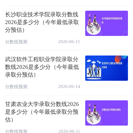
二、2025年潍坊环境工程职业学院各省录取分
长沙职业技术学院录取分数线
数线一览表（官方最新数据）
2026是多少分（今年最低录取
为方便2026届考生精准定位报考水平，以下
分预估）
整理了2025年潍坊环境工程职业学院在全国
2026-06-15
分数线预测
各省市招生批次的完整录取数据，包含报考科
目、最低录取分数、最低录取位次、对应省份
武汉软件工程职业学院录取分
省控线。考生可对照自身模考分数及位次，匹
数线2026是多少分（今年最低
配本省历年数据，判断自身报考适配度。
录取分预估）
省份
科目
最低分
最低位次
省控线
2026-06-14
分数线预测
224
319748
200
物理类
安徽（专科）
甘肃农业大学录取分数线2026
260
133603
200
历史类
是多少分（今年最低录取分预
估）
269
137544
180
物理类
重庆（专科）
283
70404
180
历史类
2026-06-11
分数线预测