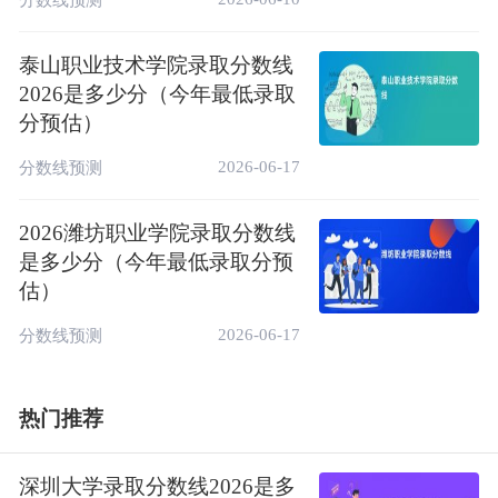
220
66901
220
物理类
江苏（专科）
286
42355
220
历史类
泰山职业技术学院录取分数线
271
53414
150
历史类
2026是多少分（今年最低录取
辽宁（专科）
分预估）
287
137092
150
物理类
2026-06-17
分数线预测
467
269475
150
山东（2段）
综合类
310
66657
200
历史类
2026潍坊职业学院录取分数线
陕西（专科）
312
158271
200
物理类
是多少分（今年最低录取分预
估）
150
177978
150
四川（专科）
历史类
2026-06-17
分数线预测
171
21477
160
天津（专科）
综合类
相关推荐：
热门推荐
潍坊环境工程职业学院2025录取分数线是多
少【最新公布】
深圳大学录取分数线2026是多