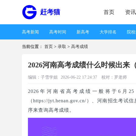
赶考猫
首页
资讯
高考新闻
高考时间
新高考
大学排名
院校
当前位置：
首页
>
录取
>
高考成绩
业
王牌专业
录取分数线
高考分数线
分数
取
考生心理
学习方法
高考书籍
高考试卷
2026河南高考成绩什么时候出来
编辑：
子雪学姐
2026-06-22 17:24:37
校对：罗老师
2026年河南省高考成绩一般将于6月
（https://jyt.henan.gov.cn/）、河南招生考试信
序来查询高考成绩。