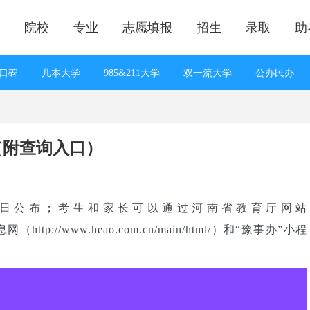
院校
专业
志愿填报
招生
录取
助
口碑
几本大学
985&211大学
双一流大学
公办民办
线预测
知分上大学
一分一段
志愿填报答疑
招生计划
满分作文
高考状元
院校对比
专业对比
院校排名
（附查询入口）
25日公布；考生和家长可以通过河南省教育厅网站
息网（http://www.heao.com.cn/main/html/）和“豫事办”小程