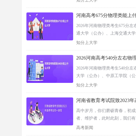
知分上大学
业技术师范大学（公办）。
河南高考675分物理类能上什
2026年河南物理类考生675
通大学（公办）、上海交通大学
知分上大学
2026河南高考540分左右
2026年河南物理类考生540
大学（公办）、中原工学院（公
科技大学（公办）、西南医科大
知分上大学
航天大学（公办）。
河南省教育考试院致2023
2、“豫事办”APP查询
高中岁月，你们磨砺青春，初成
河南省各级政府为公众提供公共服务和政务服务
者、维护者，此时此刻，我们有
能，为考生提供更便捷的高考查询服务。
高考新闻