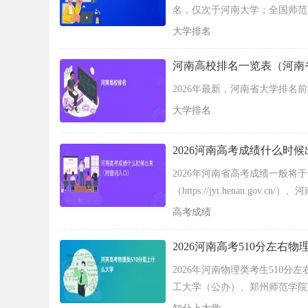
名，仅次于河南大学；全国师范
大学排名
河南高校排名一览表（河南省
2026年最新，河南省大学排名
大学排名
2026河南高考成绩什么时
​2026年河南省高考成绩一般
2）河南招生考试信息网（http://www.heao.com.cn
（https://jyt.henan.gov.c
来查询高考成绩。
高考成绩
点击右下角【成绩查询】进行查询（如下图）
2026河南高考510分左右
2026年河南物理类考生510
工大学（公办）、郑州师范学院
台大学（公办）、沈阳医学院（