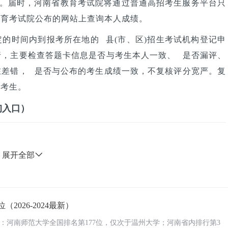
。届时，河南省教育考试院将通过普通高招考生服务平台只
教育考试院公布的网站上查询本人成绩。
的时间内到报考所在地的 县(市、区)招生考试机构登记申
行，主要检查答题卡信息是否与考生本人一致、 是否漏评、
在差错， 是否与公布的考生成绩一致，不复核评分宽严。复
知考生。
询入口）
展开全部
/）
）
026-2024最新）
名：河南师范大学全国排名第177位，仅次于温州大学；河南省内排行第3