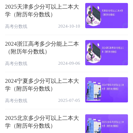
2025天津多少分可以上二本大
2015
527
北京
文科
本二
学（附历年分数线）
2014
507
北京
文科
本二
2024-10-10
高考分数线
2013
494
北京
文科
本二
2024浙江高考多少分能上二本
2012
446
北京
文科
本二
（附历年分数线）
理科：
2024-09-06
高考分数线
年
省
科目
批次
控制线
2024宁夏多少分可以上二本大
2019
423
北京
理科
本科批
学（附历年分数线）
2018
432
北京
理科
本二
2025-07-05
高考分数线
2017
439
北京
理科
本二
2016
494
北京
理科
本二
2025北京多少分可以上二本大
学（附历年分数线）
2015
495
北京
理科
本二