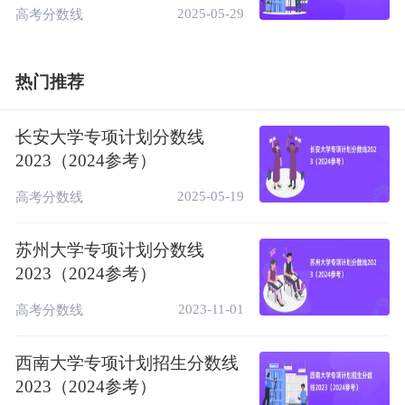
2014
495
2025-05-29
北京
理科
本二
高考分数线
2013
505
北京
理科
本二
热门推荐
2012
433
北京
理科
本二
相关推荐：
长安大学专项计划分数线
2025北京高考多少分能上一本大学（附历年
2023（2024参考）
分数线）
2025-05-19
高考分数线
北京高考时间安排表（附高考科目顺序及时
间）
苏州大学专项计划分数线
2023（2024参考）
北京高考录取状态查询入口（查询官网）
2023-11-01
高考分数线
西南大学专项计划招生分数线
2023（2024参考）