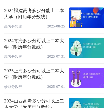
2025年北京多少分可以上二本？截止目前北
2024福建高考多少分能上二本
京2025年高考二本录取控制分数线暂未正式
大学（附历年分数线）
公布，以下为北京省历年二本录取控制线
2025-08-25
高考分数线
（2012~2024年），一起来看看2025年北京
高考多少分可以上二本！仅供广大考生参考。
2024青海多少分可以上二本大
学（附历年分数线）
历年北京高考二本录取分数线（2012-2024）：
2025-07-31
高考分数线
1、北京二本历年录取控制线（综合类）
省
2025上海多少分可以上二本大
年
科目
批次
控制线
（市）
学（附历年分数线）
综合
2025-07-01
录取分数线
2024
北京
本科批（二本）
434
类
综合
2024山西高考多少分可以上二
2023
北京
本科批（二本）
448
类
本大学（附历年分数线）