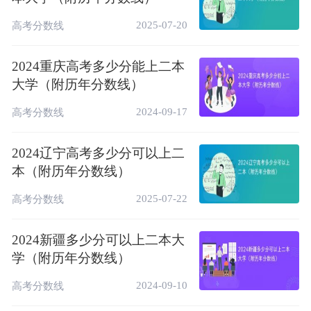
综合
2022
北京
本科批（二本）
425
2025-07-20
高考分数线
类
综合
2024重庆高考多少分能上二本
2021
北京
本科批（二本）
400
类
大学（附历年分数线）
综合
2020
北京
本科批（二本）
436
2024-09-17
高考分数线
类
2、北京二本历年录取控制线（文理科）
2024辽宁高考多少分可以上二
本（附历年分数线）
文科：
2025-07-22
高考分数线
年
省
科目
批次
控制线
2019
480
北京
文科
本科批
2024新疆多少分可以上二本大
2018
488
北京
文科
本二
学（附历年分数线）
2017
468
北京
文科
本二
2024-09-10
高考分数线
2016
532
北京
文科
本二