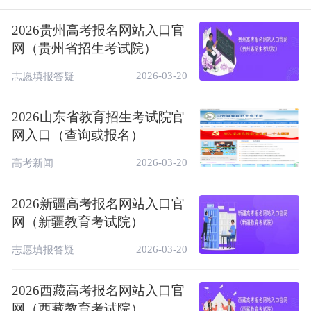
二、山东省教育招生考试院地址和
电话
2026贵州高考报名网站入口官
地址：
山东省济南市历下区青年东路18号
网（贵州省招生考试院）
（山东广电产业大厦） 邮编：250061
2026-03-20
志愿填报答疑
山东省教育招生考试院咨询电话：
2026山东省教育招生考试院官
单位
咨询事项
电话
网入口（查询或报名）
2026-03-20
高考新闻
夏季高考普
通类、高中
2026新疆高考报名网站入口官
学业水平等
网（新疆教育考试院）
级考试、港
81916021
2026-03-20
志愿填报答疑
澳高校内地
招生、专升
2026西藏高考报名网站入口官
本考试招生
网（西藏教育考试院）