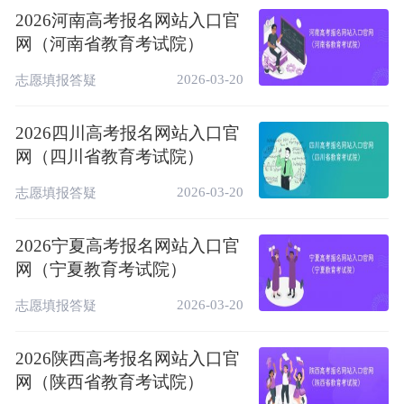
2026河南高考报名网站入口官
高中学业水
东广
网（河南省教育考试院）
平合格考试
81916094
电产
2026-03-20
志愿填报答疑
政策
业大
2026四川高考报名网站入口官
厦三
信息系统技术
咨询（包括春
网（四川省教育考试院）
层、
夏季高考、普
2026-03-20
通高中学业水
志愿填报答疑
四
平等级考试、
82598712
高中学业水平
层）
2026宁夏高考报名网站入口官
合格考试等报
网（宁夏教育考试院）
名、志愿填
报、成绩查
2026-03-20
志愿填报答疑
询、录取结果
查询）
2026陕西高考报名网站入口官
高考综合改
网（陕西省教育考试院）
革
政策咨询
86162753