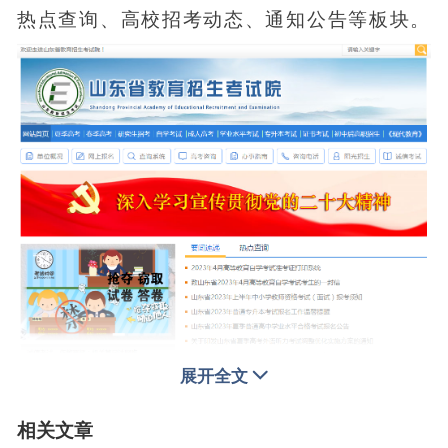
热点查询、高校招考动态、通知公告等板块。
展开全文
相关文章