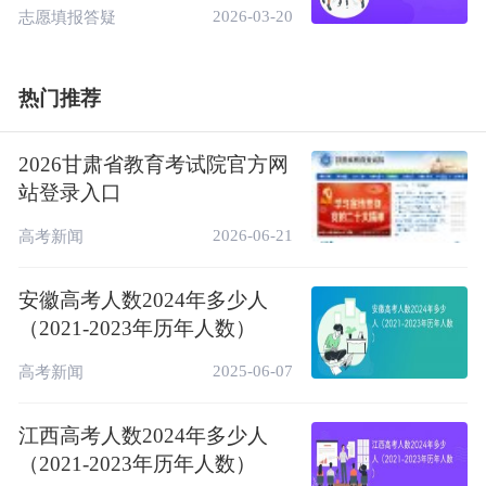
2026-03-20
志愿填报答疑
平台
热门推荐
考生
违规行
86162757
为举报受理
2026甘肃省教育考试院官方网
站登录入口
信访投诉受
81916034
2026-06-21
高考新闻
理
安徽高考人数2024年多少人
（2021-2023年历年人数）
山东
普通高考、
2025-06-07
省教
高考新闻
成人高考成
育招
0531
绩证明、录
81916045
江西高考人数2024年多少人
生考
取证明，已
（2021-2023年历年人数）
试院
毕业考生电