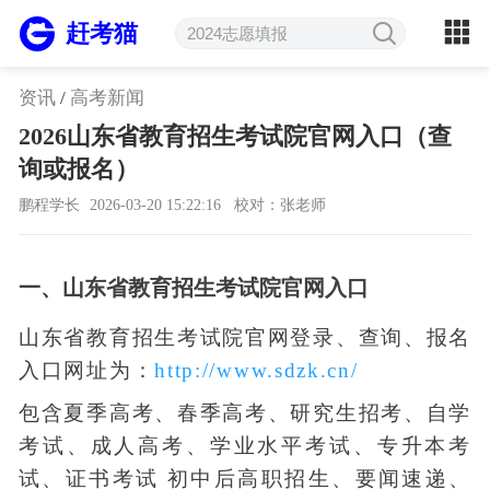
赶考猫
资讯
/
高考新闻
2026山东省教育招生考试院官网入口（查
询或报名）
鹏程学长
2026-03-20 15:22:16
校对：张老师
一、山东省教育招生考试院官网入口
山东省教育招生考试院官网登录、查询、报名
入口网址为：
http://www.sdzk.cn/
包含夏季高考、春季高考、研究生招考、自学
考试、成人高考、学业水平考试、专升本考
试、证书考试 初中后高职招生、要闻速递、