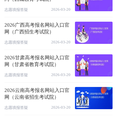
政策
2026-03-20
志愿填报答疑
夏季高考艺
2026广西高考报名网站入口官
术类、体育
网（广西招生考试院）
类、单独招
2026-03-20
志愿填报答疑
生、保送
81916023
济南
生、军队和
2026甘肃高考报名网站入口官
民航招收飞
网（甘肃省教育考试院）
市历
行员，春季
下区
2026-03-20
志愿填报答疑
高考政策
青年
2026云南高考报名网站入口官
东路
网（云南省招生考试院）
研究生招生
81916027
18号
考试政策
2026-03-20
志愿填报答疑
（山