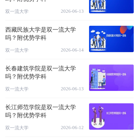
中国一流应用
9
产品设计
A+
5★
2026-06-13
双一流大学
型专业
中国一流应用
10
表演
A
5★
西藏民族大学是双一流大学
型专业
吗？附优势学科
中国一流应用
11
网络与新媒体
A+
5★
2026-06-14
双一流大学
型专业
中国一流应用
12
环境设计
A
5★
长春建筑学院是双一流大学
型专业
吗？附优势学科
中国高水平应
13
漫画
A++
4★
2026-06-13
双一流大学
用型专业
飞行器控制与
中国高水平应
14
A+
4★
长江师范学院是双一流大学
信息工程
用型专业
吗？附优势学科
中国高水平应
15
戏剧影视导演
A+
4★
用型专业
2026-06-12
双一流大学
中国高水平应