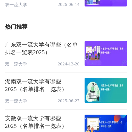
2026-06-14
双一流大学
目前，学校下设动画艺术学院、漫画学院、游
戏学院、设计与产品学院、电影学院、虚拟现
热门推荐
实与电影技术学院、文化产业商学院、动画产
业学院、民航学院、创新创业学院、动漫游美
广东双一流大学有哪些（名单
术基础教学部、马克思主义学院、通识教育学
排名一览表2025）
院、国际交流学院及体育俱乐部共15个教学
单位。开设动画、漫画、数字媒体艺术、视觉
2024-12-20
双一流大学
传达设计等33个本科专业(含中外合作办学)，
湖南双一流大学有哪些
涵盖艺术学、文学、工学、经济学、管理学五
2025（名单排名一览表）
个学科门类，形成了动漫游、设计、影视、虚
拟现实与人工智能、文商管理与品牌营销、民
2025-06-27
双一流大学
用航空共六大专业集群。其中国家级特色专业
1个，国家一流本科专业建设点5个，省级“十
安徽双一流大学有哪些
二五”优势特色重点学科1个，省级特色高水
2025（名单排名一览表）