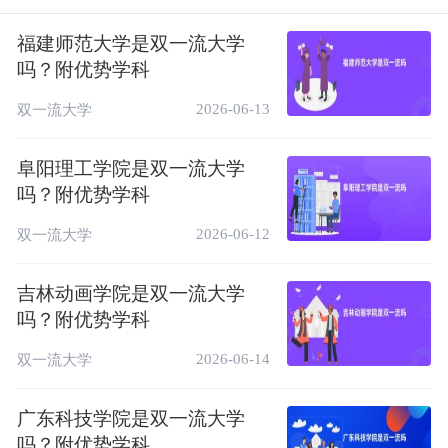
型专业
中国顶尖应用
福建师范大学是双一流大学
2
绘画
A++
6★
型专业
吗？附优势学科
中国顶尖应用
2026-06-13
双一流大学
3
数字媒体艺术
A++
6★
型专业
中国顶尖应用
阜阳理工学院是双一流大学
4
艺术与科技
A++
6★
型专业
吗？附优势学科
中国顶尖应用
2026-06-12
双一流大学
5
视觉传达设计
A++
6★
型专业
中国顶尖应用
吉林动画学院是双一流大学
6
动画
A++
6★
型专业
吗？附优势学科
中国一流应用
7
广告学
A
5★
2026-06-14
双一流大学
型专业
中国一流应用
广东科技学院是双一流大学
8
艺术设计学
A
5★
型专业
吗？附优势学科