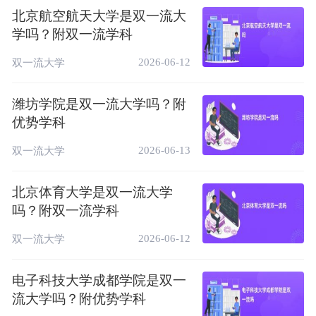
16
录音艺术
A
4★
北京航空航天大学是双一流大
用型专业
学吗？附双一流学科
中国高水平应
17
工艺美术
A
4★
用型专业
2026-06-12
双一流大学
戏剧影视美术
中国高水平应
18
B++
4★
设计
用型专业
潍坊学院是双一流大学吗？附
优势学科
中国高水平应
19
戏剧影视文学
B++
4★
用型专业
2026-06-13
双一流大学
中国高水平应
20
文化产业管理
B++
4★
用型专业
北京体育大学是双一流大学
吗？附双一流学科
注:数据来自《校友会2025中国大学一流专业
名单》。
2026-06-12
双一流大学
吉林动画学院简介：
电子科技大学成都学院是双一
吉林动画学院创建于2000年6月，2008年经
流大学吗？附优势学科
教育部批准为民办普通本科高校。