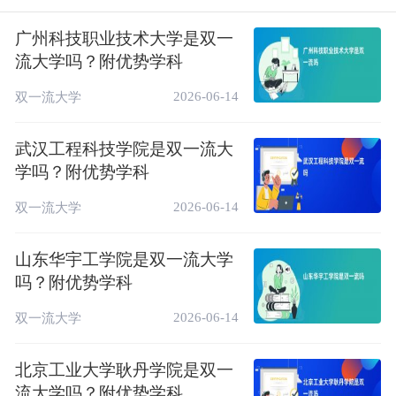
中国高水平应用
1
园林
B++
4★
型专业
广州科技职业技术大学是双一
流大学吗？附优势学科
中国高水平应用
2
园艺
B++
4★
型专业
2026-06-14
双一流大学
中国区域一流应
3
摄影
B+
3★
用型专业
武汉工程科技学院是双一流大
学吗？附优势学科
地理信息科
中国区域一流应
4
B+
3★
学
用型专业
2026-06-14
双一流大学
播音与主持
中国区域一流应
5
B+
3★
艺术
用型专业
山东华宇工学院是双一流大学
食品科学与
中国区域一流应
吗？附优势学科
6
B+
3★
工程
用型专业
2026-06-14
双一流大学
广播电视编
中国区域一流应
7
B+
3★
导
用型专业
北京工业大学耿丹学院是双一
中国区域一流应
流大学吗？附优势学科