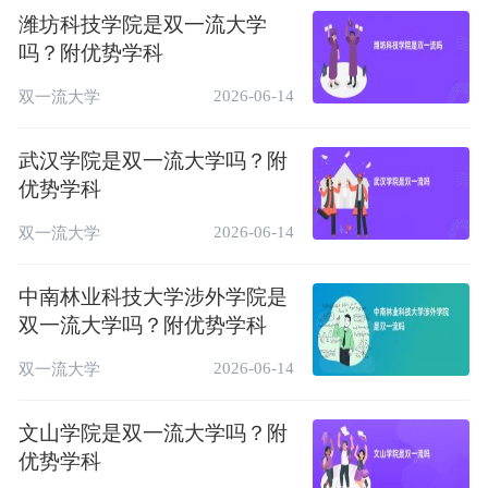
潍坊科技学院是双一流大学
多媒体教室、语音室、同声传译室、计算机
吗？附优势学科
房、电子阅览室、体操房、跆拳道室等现代化
教学文体设施齐全，为培养应用型人才打造了
2026-06-14
双一流大学
坚实平台。校园建设按照“统一规划，分期建
设，集中管理，资源共享”的原则，实现了全
武汉学院是双一流大学吗？附
优势学科
校教学、实践、文体等软硬件资源进行优化整
合，提高了资源共享性和设备利用率。
2026-06-14
双一流大学
相关推荐：
中南林业科技大学涉外学院是
中南林业科技大学涉外学院是985还是211学
双一流大学吗？附优势学科
校
2026-06-14
双一流大学
文山学院是双一流大学吗？附
优势学科