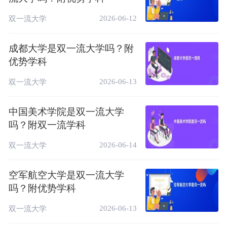
8
工程管理
B+
3★
用型专业
2026-06-12
双一流大学
计算机科学
中国区域一流应
9
B+
3★
与技术
用型专业
成都大学是双一流大学吗？附
注:数据来自《校友会2025中国大学一流专业
优势学科
名单》。
2026-06-13
双一流大学
中南林业科技大学涉外学院简介：
中国美术学院是双一流大学
中南林业科技大学涉外学院成立于2002年6
吗？附双一流学科
月，是经教育部批准设立，具有学士学位授予
权的全日制普通本科院校。
2026-06-14
双一流大学
基础设施：学院加强基础设施建设，不断
空军航空大学是双一流大学
优化办学条件，逐步提升育人环境，积极满足
吗？附优势学科
师生学习与工作上的需求，使学校师生在良好
的环境中舒心工作，愉快学习。完备的教学条
2026-06-13
双一流大学
件，先进的实验实训基地，学院学术报告厅、