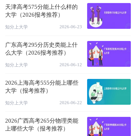
郑州工程技术学
1
523 / 44282
本科
公办
天津高考575分能上什么样的
院
大学（2026报考推荐）
2
523 / 44282
信阳农林学院
本科
公办
2026-06-23
知分上大学
3
522 / 45082
信阳农林学院
本科
公办
4
521 / 45878
河南大学
本科
公办
广东高考295分历史类能上什
么大学（2026报考推荐）
5
518 / 48095
河南中医药大学
本科
公办
2026-06-12
知分上大学
2、省外院校
序
最低分/位
2026上海高考555分能上哪些
院校名称
批次
属性
号
次
大学（报考推荐）
1
523 / 44282
内蒙古财经大学
本科
公办
2026-06-22
知分上大学
2
523 / 44282
闽南师范大学
本科
公办
2026广西高考265分物理类能
桂林航天工业学
3
523 / 44282
本科
公办
上哪些大学（报考推荐）
院