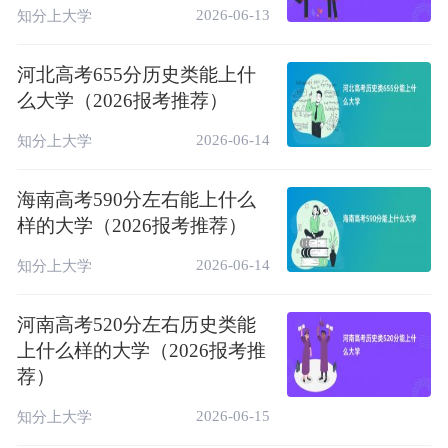
4
523 / 44282
鞍山师范学院
本科
公办
2026-06-13
知分上大学
5
523 / 44282
玉林师范学院
本科
公办
河北高考655分历史类能上什
6
522 / 45082
贵州师范大学
本科
公办
么大学（2026报考推荐）
7
521 / 45878
黑龙江大学
本科
公办
2026-06-14
知分上大学
8
519 / 47316
星海音乐学院
本科
公办
海南高考590分左右能上什么
9
517 / 48853
河北师范大学
本科
公办
样的大学（2026报考推荐）
10
516 / 49633
辽宁师范大学
本科
公办
2026-06-14
知分上大学
完整名单包含353所院校，考生可前往“
赶考
猫高考志愿模拟填报
”系统获取更准确的查
河南高考520分左右历史类能
询。
上什么样的大学（2026报考推
荐）
2026-06-15
知分上大学