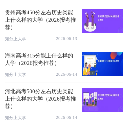
（公办）、鞍山师范学院（公办）、玉林师范
学院（公办）。
贵州高考450分左右历史类能
这是基于快志愿系统的预测，赶考猫也整理了
上什么样的大学（2026报考推
荐）
一份往年能报考的高校名单，具体如下所示。
2026-06-13
知分上大学
二：河南历史类520分左右可以上的大学名单
（353所）
海南高考315分能上什么样的
以下为2025年河南高考历史类最低录取分数
大学（2026报考推荐）
线在520分左右的高校名单，对于2026年成绩
2026-06-14
知分上大学
接近或略高于520分的考生，可以根据自己的
兴趣和实际情况进行参考选择。
河北高考500分左右历史类能
上什么样的大学（2026报考推
1、省内院校
荐）
序
最低分/位
院校名称
批次
属性
2026-06-14
知分上大学
号
次