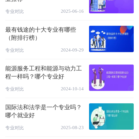
库，以及工程勘测、设计、施工等。它更侧重
于工程技术实践。
2025-06-16
专业对比
区别2：专业侧重点不同
最有钱途的十大专业有哪些
地理信息科学专业更侧重于理论研究和软件开
（附排行榜）
发，而地理信息技术专业则更侧重于技术实践
2024-09-29
专业对比
和应用。
区别3：培养目标不同
能源服务工程和能源与动力工
地理信息科学专业的培养目标是培养具备地理
程一样吗？哪个专业好
学基础知识，掌握地理信息系统的基础理论、
2024-10-14
专业对比
基本知识和基本技能，能在科研、教学、企事
业单位和政府相关部门从事地理信息科学的研
国际法和法学是一个专业吗？
究、教学、开发或应用的高素质复合型科技专
哪个就业好
门人才。
2025-08-23
专业对比
地理信息技术专业则侧重于培养具备测绘与地