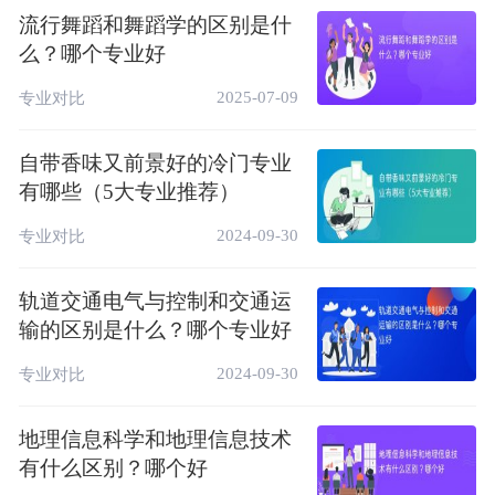
理信息系统基本知识，熟悉测绘仪器使用和地
流行舞蹈和舞蹈学的区别是什
理信息软件应用，了解摄影测量与遥感知识，
么？哪个专业好
具备工程测量技术应用能力及空间数据外业采
2025-07-09
专业对比
集、加工、处理，内业建库、维护、管理、更
新能力的高素质技术技能人才。
自带香味又前景好的冷门专业
有哪些（5大专业推荐）
区别4：课程设置不同
地理信息科学的课程包括地理信息系统原理、
2024-09-30
专业对比
遥感原理与技术、数据库原理等，以及
轨道交通电气与控制和交通运
3S（GPS、GIS、RS）技术的应用。
输的区别是什么？哪个专业好
地理信息技术的课程则包括测量技术基础、数
2024-09-30
专业对比
字地形图测绘、测绘CAD、数据库基础、地
图学原理等。
地理信息科学和地理信息技术
区别5：就业方向不同
有什么区别？哪个好