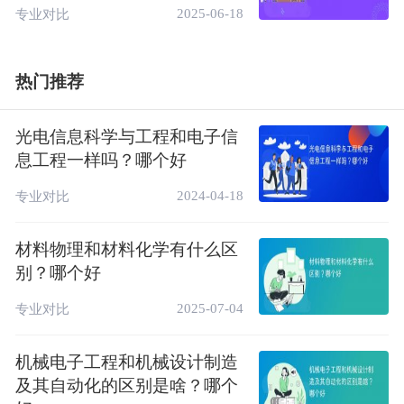
地理信息科学专业的毕业生可能更多地在政府
2025-06-18
专业对比
部门、学校和科研院所从事教学、研究和管理
工作，同时也可以在IT企业从事技术开发与
热门推荐
管理等工作。
地理信息技术专业的毕业生则主要面向测绘、
光电信息科学与工程和电子信
国土资源、城市规划等企事业单位，在测绘、
息工程一样吗？哪个好
地理信息技术领域，从事工程测量、数字测
2024-04-18
图、地理信息数据采集、地理信息系统建库等
专业对比
工作。
材料物理和材料化学有什么区
三、地理信息科学和地理信息技术专业哪个好
别？哪个好
地理信息科学和地理信息技术都是好的专业，
2025-07-04
专业对比
没有绝对的好坏之分，就业前景都较好。至于
哪个更好，这取决于个人的兴趣和职业规划：
机械电子工程和机械设计制造
及其自动化的区别是啥？哪个
如果你对科学研究、数据分析和理论探索更感