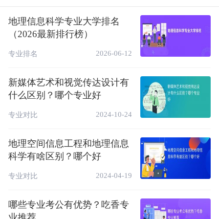
新兴空间信息技术学科，具有复合型强、应用
面广的特点。
地理信息科学专业大学排名
（2026最新排行榜）
二、地理信息科学和地理信息技术专业的区别
2026-06-12
专业排名
区别1：研究内容不同
新媒体艺术和视觉传达设计有
地理信息科学主要研究地理学基础知识、地理
什么区别？哪个专业好
信息系统、数据库原理、遥感原理与技术等，
运用3S（GPSGISRS）技术，将地球系统内
2024-10-24
专业对比
部的物质进行信息化，例如：根据城市地貌制
成手机查询的电子地图、远程遥控无人机、实
地理空间信息工程和地理信息
科学有啥区别？哪个好
时定位导航等。
地理信息技术专业主要研究地理勘测、设计、
2024-04-19
专业对比
施工、管理等方面的基本知识和技能，进行地
哪些专业考公有优势？吃香专
理空间数据的采集、处理、分析、制图与建
业推荐