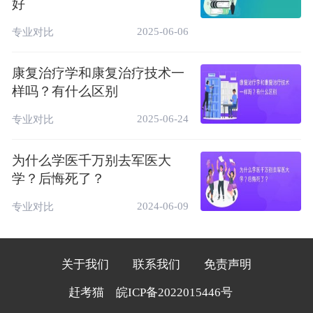
好
兴趣，那么地理信息科学可能是更好的选择。
2025-06-06
专业对比
如果你更喜欢技术操作、软件开发和实际应
用，那么地理信息技术可能更适合你。
康复治疗学和康复治疗技术一
相关推荐：
样吗？有什么区别
地理科学和地理信息科学专业的区别是什么？
2025-06-24
专业对比
哪个好
为什么学医千万别去军医大
学？后悔死了？
2024-06-09
专业对比
关于我们
联系我们
免责声明
赶考猫
皖ICP备2022015446号