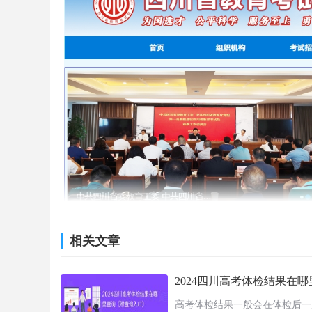
相关文章
考生可登录四川招生考试服务平台（https://ww
2024四川高考体检结果在
结果。
高考体检结果一般会在体检后一