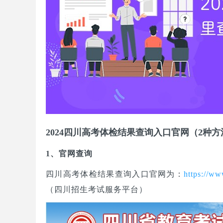
2024四川高考体检结果查询入口官网（2种方
1、官网查询
四川高考体检结果查询入口官网为：
https://ww
（四川招生考试服务平台）