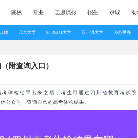
院校
专业
志愿填报
招生
录取
助
口碑
几本大学
985&211大学
双一流大学
公办民办
线预测
知分上大学
一分一段
志愿填报答疑
招生计划
满分作文
高考状元
院校对比
专业对比
院校排名
询（附查询入口）
高考体检结果出来之后，考生可通过四川省教育考试院
信息网”微信公众号，查询自己的高考体检结果。