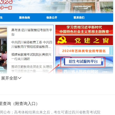
展开全部
w.sceeo.com/），点击“报名报考”，登录报名系统查看体检
哪里查询（附查询入口）
周公布；高考体检结果出来之后，考生可通过四川省教育考试院