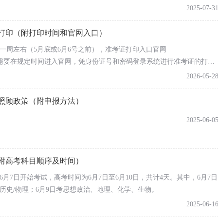
2025-07-3
里打印（附打印时间和官网入口）
前一周左右（5月底或6月6号之前），准考证打印入口官网
四川省教育考试院下属专业从事招考信息技术服务的配套网站。
a.cn/”。考生需要在规定时间进入官网，凭身份证号和密码登录系统进行准考证的打
查询服务”-“高考体检信息查询”
2026-05-2
受照顾政策（附申报方法）
2025-06-0
（附高考科目顺序及时间）
6月7日开始考试，高考时间为6月7日至6月10日，共计4天。其中，6月7日
历史/物理；6月9日考思想政治、地理、化学、生物。
2025-06-1
查询，就可看见自己的高考体检结果。