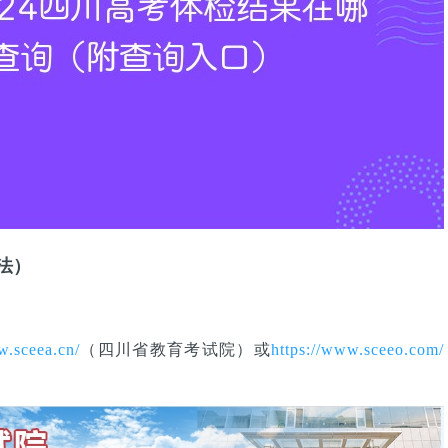
法）
w.sceea.cn/
（四川省教育考试院）或
https://www.sceeo.com/