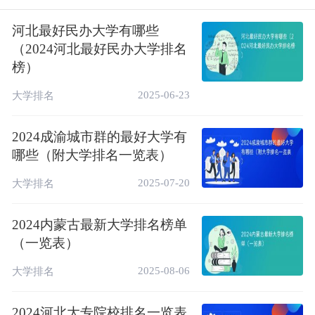
看你所在的大学排多少？
河北最好民办大学有哪些
2024教育部直属高校办学经费排名榜一览表
（2024河北最好民办大学排名
（最新）
榜）
2024年教育部直属高校预算汇总(单位：亿元)
2025-06-23
大学排名
排名
学校名称
本年收入
收入总计
2024成渝城市群的最好大学有
1
282.05
385.69
清华大学
哪些（附大学排名一览表）
2
195.16
328.81
浙江大学
2025-07-20
大学排名
3
189.10
281.58
上海交通大学
4
162.58
243.30
北京大学
2024内蒙古最新大学排名榜单
（一览表）
5
106.27
182.26
复旦大学
2025-08-06
大学排名
6
118.7S
178.39
中山大学
7
87.01
161.31
同济大学
2024河北大专院校排名一览表