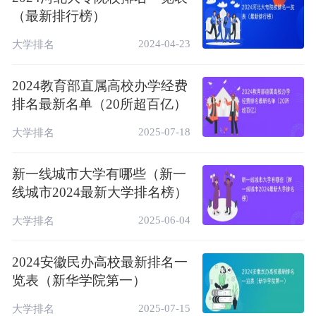
8
95.23
160.98
西安交通大学
（最新排行榜）
9
105.26
160.70
东南大学
2024-04-23
大学排名
10
82.92
141.20
武汉大学
2024教育部直属高校办学经费
11
99.92
139.71
山东大学
排名最新名单（20所超百亿）
12
94.24
137.70
华中科技大学
2025-07-18
大学排名
13
71.73
121.41
南京大学
新一线城市大学有哪些（新一
14
63.78
120.39
华南理工大学
线城市2024最新大学排名榜）
15
74.88
120.29
四川大学
2025-06-04
大学排名
16
89.88
117.24
厦门大学
17
83.22
116.06
北京师范大学
2024安徽民办高校最新排名一
览表（新华学院第一）
18
69.13
108.39
中南大学
2025-07-15
19
68.38
102.12
大学排名
吉林大学