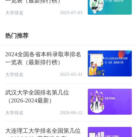
一览表（最新排行榜）
32
47.32
66.52
西南交通大学
2025-07-03
大学排名
33
41.12
66.35
北京交通大学
34
44.26
66.21
兰州大学
热门推荐
35
44.71
64.03
南开大学
2024全国各省本科录取率排名
36
38.11
61.56
中国海洋大学
一览表（最新排行榜）
37
35.10
60.97
北京邮电大学
2025-05-31
大学排名
38
47.53
60.10
西北农林科技大学
武汉大学全国排名第几位
39
44.51
58.23
西南大学
（2026-2024最新）
40
27.95
55.85
中国石油大学(北京)
2026-06-12
大学排名
41
37.29
55.49
中国地质大学(武汉)
42
32.17
52.47
华北电力大学
大连理工大学排名全国第几位