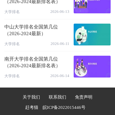
（2026-2024最新排名表）
43
31.72
51.02
中国矿业大学
44
33.71
50.12
中国石油大学(华东)
2026-06-13
大学排名
45
31.10
49.47
江南大学
中山大学排名全国第几位
46
29.66
49.20
河海大学
（2026-2024最新）
47
32.05
48.85
华中农业大学
2026-06-11
大学排名
48
31.35
48.69
合肥工业大学
南开大学排名全国第几位
49
38.40
48.06
长安大学
（2026-2024最新排名表）
50
30.92
46.91
华东理工大学
2026-06-14
大学排名
51
23.64
39.78
北京化工大学
52
28.41
39.73
华中师范大学
关于我们
联系我们
免责声明
53
23.82
37.35
东华大学
赶考猫
皖ICP备2022015446号
54
21.34
36.01
中国地质大学(北京)