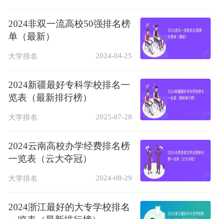
20
73.88
100.17
大连理工大学
2024非双一流高校50强排名榜
21
69.68
99.89
中国人民大学
单（最新）
22
56.27
97.84
湖南大学
2024-04-25
大学排名
23
58.87
92.25
天津大学
2024新疆最好专科学校排名一
24
58.64
87.14
重庆大学
览表（最新排行榜）
25
59.37
83.40
中国农业大学
2025-07-28
大学排名
26
56.02
80.57
电子科技大学
27
58.37
77.12
武汉理工大学
2024云南高校办学经费排名榜
一览表（云大夺冠）
28
44.78
76.90
西安电子科技大学
2024-08-29
大学排名
29
50.19
74.34
东北大学
30
56.16
74.20
华东师范大学
2024浙江最好的大专学校排名
31
44.35
72.83
北京科技大学