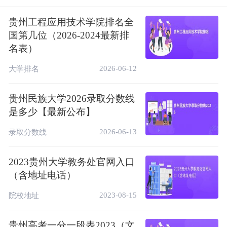
禁”“30个不得”和“八项基本要求”等规定，坚
持招生录取公平公正原则，深入实施阳光招
贵州工程应用技术学院排名全
国第几位（2026-2024最新排
生。省招生考试院始终以考生为本，今年首次
名表）
推出高考志愿填报辅助系统，为广大考生填报
志愿提供参考；录取过程中第一时间公布高考
2026-06-12
大学排名
录取相关信息，及时回应社会关切，共接听咨
询电话1.57万个，接待来访考生和家长近6千
贵州民族大学2026录取分数线
是多少【最新公布】
人。录取全程安全平稳、公开透明、服务温
馨，各批次录取工作圆满完成。
2026-06-13
录取分数线
特别提醒
2023贵州大学教务处官网入口
2023年贵州省普通高校招生录取工作已经全
（含地址电话）
部结束。对于社会上可能出现的各种所谓普通
2023-08-15
院校地址
高校招生补录、换录及相关信息，请广大考生
和家长提高警惕，谨防上当受骗。
贵州高考一分一段表2023（文