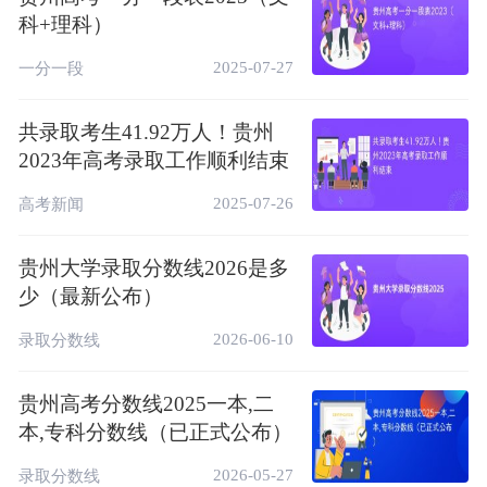
相关推荐：
科+理科）
山东高考集中录取工作已结束，共录取
2025-07-27
一分一段
790714人！
2023年安徽高招录取顺利收官，共录取51.7
共录取考生41.92万人！贵州
万人！
2023年高考录取工作顺利结束
2023年福建高招录取顺利结束，共录取20.8
2025-07-26
高考新闻
万人！
贵州大学录取分数线2026是多
18日：2023河北高考录取工作顺利结束！
少（最新公布）
2023四川高考录取工作顺利结束，共录取
2026-06-10
录取分数线
66.93万人！
贵州高考分数线2025一本,二
本,专科分数线（已正式公布）
2026-05-27
录取分数线