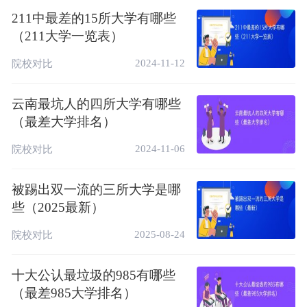
云南经贸外事职业
中国高水平
211中最差的15所大学有哪些
18
57
4★
学院
高职院校
（211大学一览表）
梧州医学高等专科
中国高水平
19
58
4★
2024-11-12
院校对比
学校
高职院校
郑州澍青医学高等
中国高水平
云南最坑人的四所大学有哪些
20
63
4★
专科学校
高职院校
（最差大学排名）
广西英华国际职业
中国高水平
21
69
4★
2024-11-06
院校对比
学院
高职院校
中国高水平
22
湖南都市职业学院
70
4★
被踢出双一流的三所大学是哪
高职院校
些（2025最新）
西安医学高等专科
中国高水平
22
70
4★
2025-08-24
院校对比
学校
高职院校
石家庄科技信息职
中国高水平
24
71
4★
十大公认最垃圾的985有哪些
业学院
高职院校
（最差985大学排名）
中国高水平