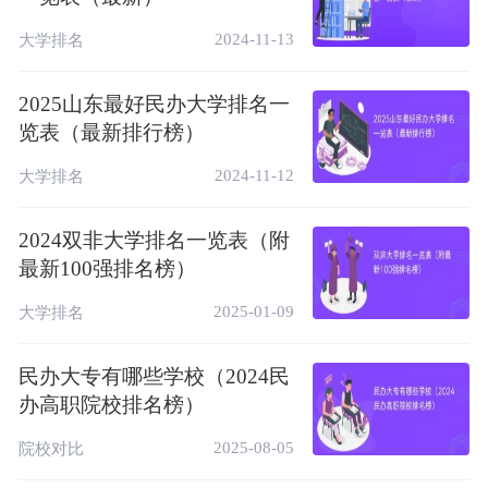
3
26
5★
学院
职院校
2024-11-13
大学排名
中国一流高
4
洛阳科技职业学院
27
5★
职院校
2025山东最好民办大学排名一
览表（最新排行榜）
中国一流高
5
德州科技职业学院
28
5★
职院校
2024-11-12
大学排名
广东岭南职业技术
中国一流高
5
28
5★
学院
职院校
2024双非大学排名一览表（附
中国一流高
最新100强排名榜）
7
重庆交通职业学院
31
5★
职院校
2025-01-09
大学排名
中国一流高
8
共青科技职业学院
32
5★
职院校
民办大专有哪些学校（2024民
石家庄医学高等专
中国一流高
办高职院校排名榜）
9
33
5★
科学校
职院校
2025-08-05
院校对比
广东亚视演艺职业
中国一流高
10
36
5★