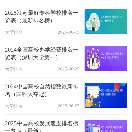
院校等，其中民办高职院校350余所。
2025江苏最好专科学校排名一
那么，对于我国民办高职院校而言，哪些高校
览表（最新排名榜）
的综合实力相对较强呢？哪些院校更值得考生
和家长在高考中选择报考呢？下面，我们就来
2025-06-19
大学排名
看一看2023年民办高职院校排名，看一看有
没有你想要去的大学？
2024全国高校办学经费排名一
览表（深圳大学第一）
民办高职院校排行榜一览表（2024最新）
2025-06-25
大学排名
名
综合
星
学校名称
办学层次
次
排名
级
2024中国高校自然指数最新排
名（国科大夺冠）
中国顶尖高
1
贵州城市职业学院
19
6★
职院校
2025-06-27
大学排名
江西新能源科技职
中国一流高
2
24
5★
业学院
职院校
2025中国高校发展速度排名榜
一览表（最新）
广西理工职业技术
中国一流高