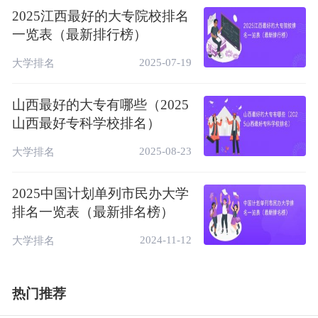
学院
职院校
2025江西最好的大专院校排名
湖南外国语职业学
中国一流高
一览表（最新排行榜）
11
39
5★
院
职院校
2025-07-19
大学排名
中国高水平
12
四川科技职业学院
43
4★
高职院校
山西最好的大专有哪些（2025
中国一流高
12
贵州工商职业学院
43
5★
山西最好专科学校排名）
职院校
2025-08-23
大学排名
中国高水平
14
武汉商贸职业学院
47
4★
高职院校
2025中国计划单列市民办大学
民办合肥财经职业
中国高水平
15
48
4★
排名一览表（最新排名榜）
学院
高职院校
2024-11-12
大学排名
中国高水平
16
四川文轩职业学院
53
4★
高职院校
湖南吉利汽车职业
中国高水平
热门推荐
17
54
4★
技术学院
高职院校