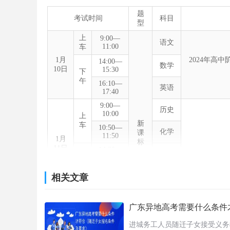
题
考试时间
科目
型
上
9:00—
语文
11:00
车
1月
2024年高
14:00—
数学
10日
15:30
下
午
16:10—
英语
17:40
9:00—
历史
10:00
上
新
车
10:50—
化学
课
11:50
1月
标
11日
14:30—
地理
15:30
下
2024年高
午
生物
16:20—
相关文章
17:20
学
思想
9:00—
10:00
政治
广东异地高考需要什么条件
1月
上
12日
车
10:50—
物理
进城务工人员随迁子女接受义务
11:50