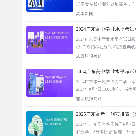
迁子女在我省顺利参加高考，广
说明：历史、地理、化学、生物学、思想政治
有哪些呢？敲黑板，划重点！！
高考新闻
型既有选择题，又有非选择题。
2024广东高中学业水平考
2024第二次广东高中学业水平合格性考试工
2024广东高中学业水平考试成绩
2024年第二次合格性考试将于2024年7月8
或“广东招考在线”小程序查询成绩
学考将于9月4日10:00起查询。
生物学等6门，各科目均为新课标题型，均为选
志愿填报答疑
具体考试时间安排如下：
2024广东高中学业水平考
题
2024广东第一次普通高中学业水
考试时间
科目
型
2024年9月4日10:00发布
9:00—
历史
线”小程序查询成绩。
志愿填报答疑
10:00
上
午
10:50—
化学
11:50
2025广东高考时间安排表
7月
2023年中阶
8日
14:30—
地理
2024年广东高考将于将于6月7
新
15:30
下
课
和数学，8日考历史/物理、外
午
生物
16:20—
标