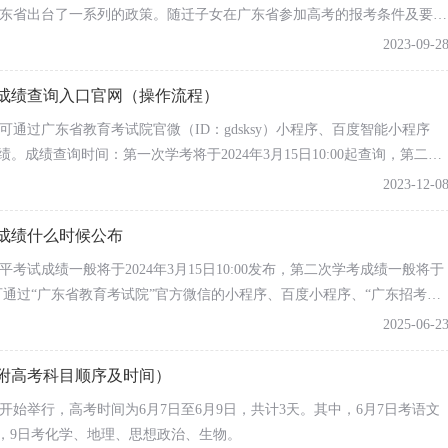
东省出台了一系列的政策。随迁子女在广东省参加高考的报考条件及要求
和物理6个科目题型为选择题，语文、数学和英语三个科目题
赶紧看过来！（详细可咨询当地教育局！）
2023-09-2
试成绩查询入口官网（操作流程）
作安排表
可通过广东省教育考试院官微（ID：gdsksy）小程序、百度智能小程序
日至9日进行，考试科目为思想政治、物理、历史、地理、化学和
。成绩查询时间：第一次学考将于2024年3月15日10:00起查询，第二次
择题。
2023-12-0
试成绩什么时候公布
平考试成绩一般将于2024年3月15日10:00发布，第二次学考成绩一般将于
考试对象
报名时间
。考生可通过“广东省教育考试院”官方微信的小程序、百度小程序、“广东招考在
2025-06-2
（附高考科目顺序及时间）
段教育在校学生、往届毕业生和
社会青年
日开始举行，高考时间为6月7日至6月9日，共计3天。其中，6月7日考语文
4月10—12日网上注册及网上报名，13
语，9日考化学、地理、思想政治、生物。
—15日现场确认