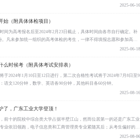
2025-06-1
阶段教育二、三年级学生，往届
候开始（附具体体检项目）
毕业生和社会青年
检时间为高考报名后至2024年2月23日截止，具体时间由各市自行确定。补
份。凡未参加统一组织的高考体检的考生，一律不得填报志愿和参加高校
升学的重要依据，考生可根据高中学校的教学情况、高校招生
2025-06-1
通高中学业水平合格性考试实施细则
》
试什么时候考（附具体考试安排表）
于2024年1月10日至12日进行，第二次合格性考试将于2024年7月8日至9
名入口官网）
语文120分钟，数学、英语各90分钟，其他科目各60分钟。
（操作流程）
2025-08-1
出炉了，广东工业大学登顶！
，前十的院校中综合类大学占据半壁江山，然而位居第一的还是广东工业
专业依旧领跑，电子信息类和工商管理类专业紧随其后；从考生偏好的职
众多考生心目中的香饽饽职业……今年广东省高考生报考情况如何？接下来
2025-08-0