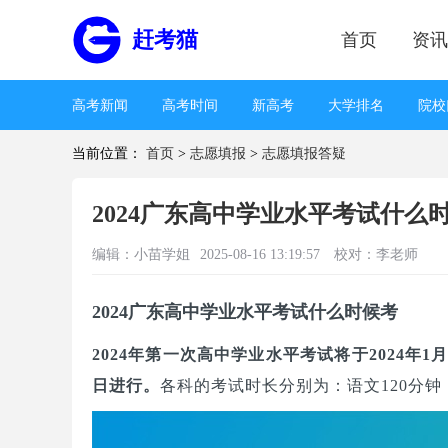
赶考猫
首页
资讯
高考新闻
高考时间
新高考
大学排名
院校
当前位置：
首页
>
志愿填报
>
志愿填报答疑
业
王牌专业
录取分数线
高考分数线
分数
取
考生心理
学习方法
高考书籍
高考试卷
2024广东高中学业水平考试什
编辑：
小苗学姐
2025-08-16 13:19:57
校对：李老师
2024广东高中学业水平考试什么时候考
2024年第一次高中学业水平考试将于2024年1
日进行。
各科的考试时长分别为：语文120分钟