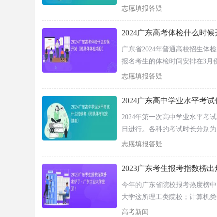
17:20
学
志愿填报答疑
思想
9:00—
10:00
政治
7月
上
2023年高中
2024广东高考体检什么时
9日
午
10:50—
物理
11:50
广东省2024年普通高校招生体
报名考生的体检时间安排在3月
说明：合格性考试成绩是普通高中学生毕业和
招生录取。
志愿填报答疑
录取的有关要求选择报考，具体见《
广东省普
2024广东高中学业水平考
相关推荐：
2024年第一次高中学业水平考试将
2024广东高中学业水平考试报名时间表（附报
日进行。各科的考试时长分别为：
2024广东高中学业水平考试成绩查询入口官网
志愿填报答疑
2024广东高中学业水平考试成绩什么时候公布
2023广东考生报考指数榜
今年的广东省院校报考热度榜中
大学这所理工类院校；计算机类
业榜来看，“铁饭碗”的教师是
高考新闻