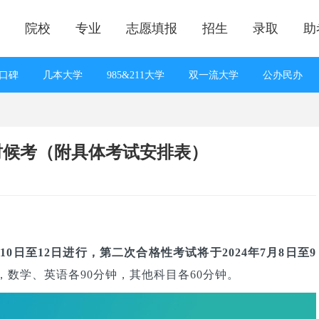
院校
专业
志愿填报
招生
录取
助
口碑
几本大学
985&211大学
双一流大学
公办民办
线预测
知分上大学
一分一段
志愿填报答疑
招生计划
满分作文
高考状元
院校对比
专业对比
院校排名
么时候考（附具体考试安排表）
月10日至12日进行，第二次合格性考试将于2024年7月8日至9
，数学、英语各90分钟，其他科目各60分钟。