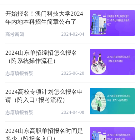
生完成报名申请
开始报名！澳门科技大学2024
◆ 5月底前：查看省级招考机构和高校审核
年内地本科招生简章公布了
通过名单
2024-02-04
高考新闻
◆ 6月7日-8日：考生参加全国统一高考
2024山东单招综招怎么报名
◆ 高考后-出分前：高校确定并公示资格名
（附系统操作流程）
单(部分试点高校还将组织考核)
2025-06-20
志愿填报答疑
◆ 高考出分后：单独填报高校专项计划志愿
高校专项计划报名操作具体流程（附入口官
2024高校专项计划怎么报名申
网）
请（附入口+报考流程）
2024-04-08
志愿填报答疑
1、登录报名系统
登录阳光高考平台（网址：
2024山东高职单招报名时间是
https://gaokao.chsi.com.cn/
），点击左侧特
多少（附报名入口）