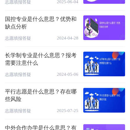
或者虽然未被填报专业录取但同意调剂并被其
2025-06-04
志愿填报答疑
他专业录取，那么就不会被退档。但如果考生
未被任何专业录取且不同意调剂，或者不符合
国控专业是什么意思？优势和
缺点分析
某些特定条件（如单科成绩要求、体检标准
等），则可能会被退档。因此，进档不退档是
2024-04-28
志愿填报答疑
一个相对的概念，具体是否会被退档取决于考
生的具体情况和招生院校的规定。
长学制专业是什么意思？报考
需要注意什么
相关推荐：
2024-05-06
志愿填报答疑
平行志愿如何投档录取（规则解析）
平行志愿是什么意思？存在哪
些风险
2025-07-25
志愿填报答疑
中外合作办学是什么意思？有