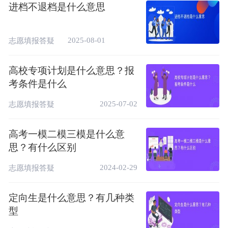
档，限制了人员流动。这通常发生在学校招生
进档不退档是什么意思
或企业招工的情境中，旨在尽可能多地招揽人
才或完成招生招工任务目标。
2025-08-01
志愿填报答疑
具体来说，这意味着一旦考生的分数达到了某
高校专项计划是什么意思？报
个学校的录取分数线，他们的档案就会被投入
考条件是什么
该学校的系统，如果后续没有被录取到所填报
的专业，且考生没有同意调剂，那么他们的档
2025-07-02
志愿填报答疑
案就不会被退回到之前的志愿状态，而是直接
作废，考生只能等待下一批次的志愿机会。
高考一模二模三模是什么意
思？有什么区别
进档不退档是不是就是保证录取？
2024-02-29
志愿填报答疑
进档不退档并不保证录取！
定向生是什么意思？有几种类
进档不退档并不意味着一旦进档就绝对不会被
型
退档。实际上，如果考生被填报的专业录取，